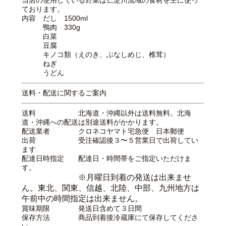
ております。
内容 だし 1500ml
鴨肉 330g
白菜
豆腐
キノコ類（えのき、ぶなしめじ、椎茸）
ねぎ
うどん
送料・配送に関するご案内
送料
北海道・沖縄以外は送料無料。北海
道・沖縄への配送は別途送料がかかります。
配送業者
クロネコヤマト宅急便 日本郵便
出荷
受注確認後３〜５営業日で出荷してい
ます
配達日時指定
配達日・時間帯をご指定いただけま
す。
※月曜日到着の発送は出来ませ
ん。東北、関東、信越、北陸、中部、九州地方は
午前中の時間指定は出来ません。
賞味期限
発送日含めて３日間
保存方法
商品到着後冷蔵庫にて保存してくださ